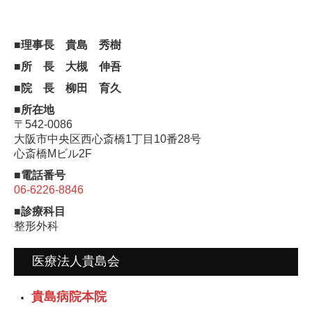
■理事長 貴島 秀樹
■所 長 大槻 伸吾
■院 長 柳田 育久
■所在地
〒542-0086
大阪市中央区西心斎橋1丁目10番28号
心斎橋Mビル2F
■電話番号
06-6226-8846
■診療科目
整形外科
医療法人貴島会
貴島病院本院