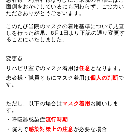
面倒を
おかけしているにも関わらず、ご協力い
ただきありがとうございます。
このたび当院のマスクの着用基準について見直
しを行った結果、8月1日より下記の通り変更す
ることにいたしました。
変更点
リハビリ室でのマスク着用は
任意
となります。
患者様・職員ともにマスク着用は
個人の判断
で
す。
ただし、以下の場合は
マスク着用
お願いしま
す。
・呼吸器感染症
流行時期
・院内で
感染対策上の注意
が必要な場合