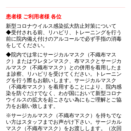
患者様 ご利用者様 各位
新型コロナウイルス感染拡大防止対策について
◆
受付される前、リハビリ、トレーニングを行う
前に院内備え付けのアルコールで
必ず手指の消毒
をしてください。
◆
院内では常にサージカルマスク（不織布マス
ク）またはウレタンマスク、布マスク
と
サージカ
ルマスク（不織布マスク）との併用を着用したま
ま診察、リハビリを受け
てください。トレーニン
グを行う際もお願いします。サージカルマスク
（不織布マ
ス
ク）を着用することにより、院内感
染を防ぐだけでなく、わが国において新型コロ
ナ
ウ
イルスの拡大を起こさない為にもご理解とご協
力をお願い致します。
※サージカルマスク（不織布マスク）を持ちでな
い方はスタッフまでお声がけ下さ
い。
サージカル
マスク（不織布マスク）をお渡しします。（次回