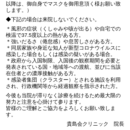
以降は、御自身でマス
クを
御用意頂く様お願い致
します。）
◆下記の場合は来院しないでください。
＊風邪の症状（くしゃみや咳が出る）や自宅での
検温で37.5度以上の熱がある方。
＊強いだるさ（倦怠感）や息苦しさがある方。
＊同居家族や身近な知人が新型コロナウイルスに
感染した場合もしくは感染の疑いがある場合。
＊政府から入国制限、入国後の観察期間を必要と
発表されている国・地域等への渡航、並びに当該
在住者との濃厚接触がある方。
＊感染者集団（クラスター）とされる施設を利用
され、行政機関等から経過観察を指示された方。
今後も当院が滞りなく診療を続けるため最大限の
努力と注意を心掛けて参ります。
皆様のご理解とご協力をよろしくお願い致しま
す。
貴島会クリニック 院長